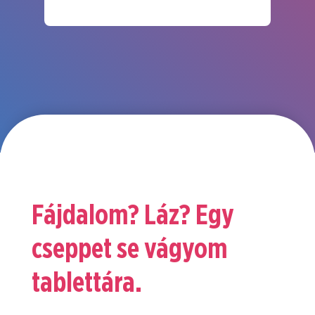
Fájdalom? Láz? Egy
cseppet se vágyom
tablettára.