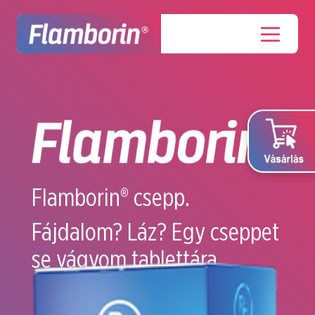
Flamborin® csepp.
Fájdalom? Láz? Egy cseppet
se vágyom tablettára.