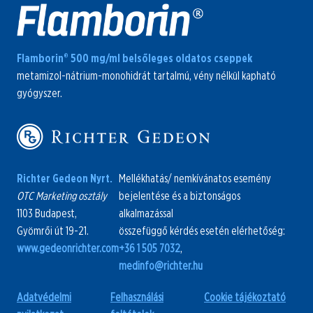
Flamborin® 500 mg/ml belsőleges oldatos cseppek
metamizol-nátrium-monohidrát tartalmú, vény nélkül kapható
gyógyszer.
Richter Gedeon Nyrt.
Mellékhatás/ nemkívánatos esemény
OTC Marketing osztály
bejelentése és a biztonságos
1103 Budapest,
alkalmazással
Gyömrői út 19-21.
összefüggő kérdés esetén elérhetőség:
www.gedeonrichter.com
+36 1 505 7032
,
medinfo@richter.hu
Adatvédelmi
Felhasználási
Cookie tájékoztató