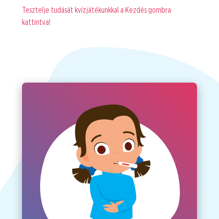
Tesztelje tudását kvízjátékunkkal a Kezdés gombra
kattintva!